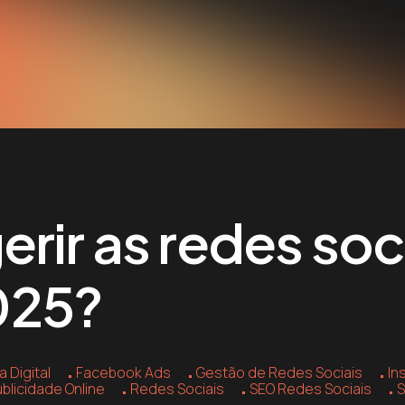
rir as redes soc
025?
a Digital
Facebook Ads
Gestão de Redes Sociais
In
blicidade Online
Redes Sociais
SEO Redes Sociais
S