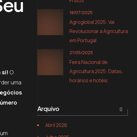
Seu
Frutos
18/07/2025
Agroglobal 2025: Vai
Revolucionar a Agricultura
em Portugal
21/05/2025
Feira Nacional de
Agricultura 2025: Datas,
si!
O
horários e hotéis
erder uma
negócios
número
Arquivo
Abril 2026
a um