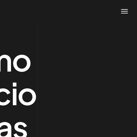
mo
cio
as