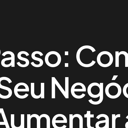
Passo: Co
 Seu Negó
 Aumentar 